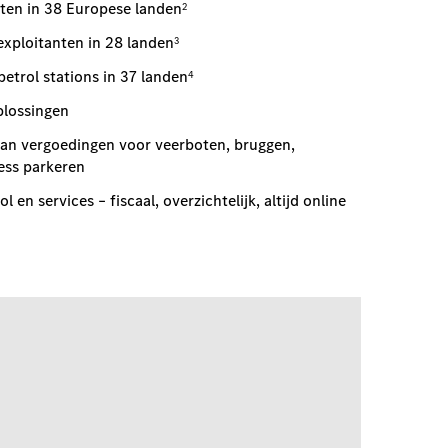
en in 38 Europese landen
2
exploitanten in 28 landen
3
etrol stations in 37 landen
4
plossingen
 van vergoedingen voor veerboten, bruggen,
ess parkeren
 en services – fiscaal, overzichtelijk, altijd online